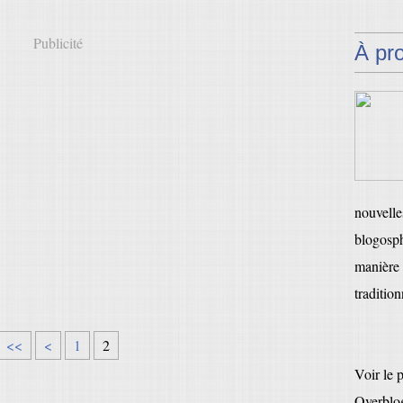
Publicité
À pr
nouvelles
blogosph
manière 
tradition
<<
<
1
2
Voir le 
Overblo