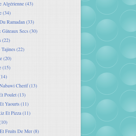
ie Algérienne
(43)
e
(34)
 Du Ramadan
(33)
& Gâteaux Secs
(30)
s
(22)
- Tajines
(22)
e
(20)
e
(15)
(14)
Nabawi Cherif
(13)
t Poulet
(13)
Et Yaourts
(11)
Riz Et Pizza
(11)
(10)
Et Fruits De Mer
(8)