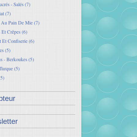
crés - Salés
(7)
iat
(7)
s Au Pain De Mie
(7)
 Et Crêpes
(6)
 Et Confiserie
(6)
es
(5)
s - Berkoukes
(5)
 Turque
(5)
5)
teur
letter