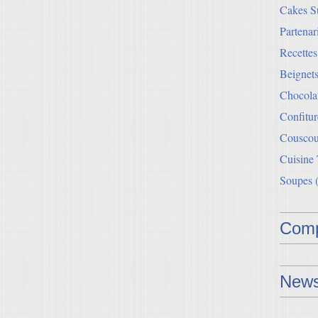
Cakes Su
Partenar
Recette
Beignets
Chocolat
Confitur
Couscou
Cuisine
Soupes
(
Comp
News