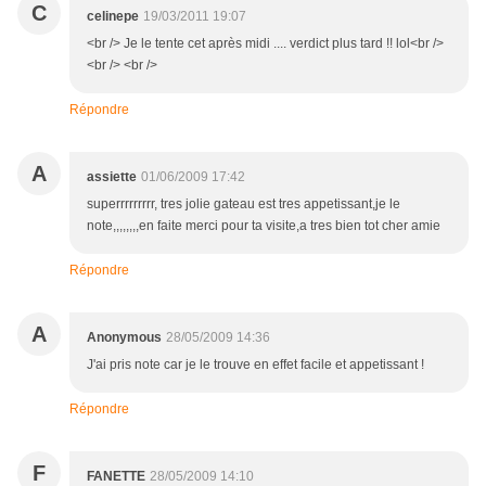
C
celinepe
19/03/2011 19:07
<br /> Je le tente cet après midi .... verdict plus tard !! lol<br />
<br /> <br />
Répondre
A
assiette
01/06/2009 17:42
superrrrrrrrr, tres jolie gateau est tres appetissant,je le
note,,,,,,,,en faite merci pour ta visite,a tres bien tot cher amie
Répondre
A
Anonymous
28/05/2009 14:36
J'ai pris note car je le trouve en effet facile et appetissant !
Répondre
F
FANETTE
28/05/2009 14:10