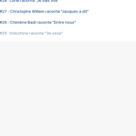
28 : Lorie raconte "Je vais vite"
#27 : Christophe Willem raconte "Jacques a dit"
#26 : Chimène Badi raconte "Entre nous"
#25 : Indochine raconte "3e sexe"
#24 : Zaho raconte "C'est chelou"
#23 : Patrick Bruel raconte "Au café des délices"
#22 : Kyo raconte "Le chemin"
#21 : Nolwenn Leroy raconte "Cassé"
#20 : Patrick Hernandez raconte "Born to be alive"
#19 : Lorie raconte "Près de moi"
#18 : Michael Jones raconte "A nos actes manqués" (avec Jean-Jacque
#17 : Khaled raconte "Aïcha"
#16 : Corneille raconte "Parce qu'on vient de loin"