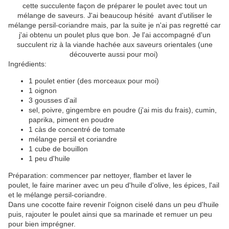
cette succulente façon de préparer le poulet avec tout un
mélange de saveurs. J'ai beaucoup hésité avant d'utiliser le
mélange persil-coriandre mais, par la suite je n'ai pas regretté car
j'ai obtenu un poulet plus que bon. Je l'ai accompagné d'un
succulent riz à la viande hachée aux saveurs orientales (une
découverte aussi pour moi)
Ingrédients:
1 poulet entier (des morceaux pour moi)
1 oignon
3 gousses d'ail
sel, poivre, gingembre en poudre (j'ai mis du frais), cumin,
paprika, piment en poudre
1
càs
de concentré de tomate
mélange persil et coriandre
1 cube de bouillon
1 peu d'huile
Préparation: commencer par nettoyer, flamber et laver le
poulet, le faire mariner avec un peu d'huile d'olive, les épices, l'ail
et le mélange persil-coriandre.
Dans une cocotte faire revenir l'oignon ciselé dans un peu d'huile
puis, rajouter le poulet ainsi que sa
marinade et remuer un peu
pour bien imprégner.