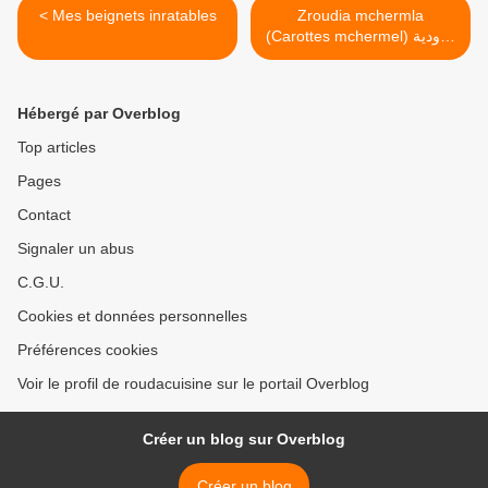
< Mes beignets inratables
Zroudia mchermla
(Carottes mchermel) زرودية
مشرملة >
Hébergé par Overblog
Top articles
Pages
Contact
Signaler un abus
C.G.U.
Cookies et données personnelles
Préférences cookies
Voir le profil de roudacuisine sur le portail Overblog
Créer un blog sur Overblog
Créer un blog