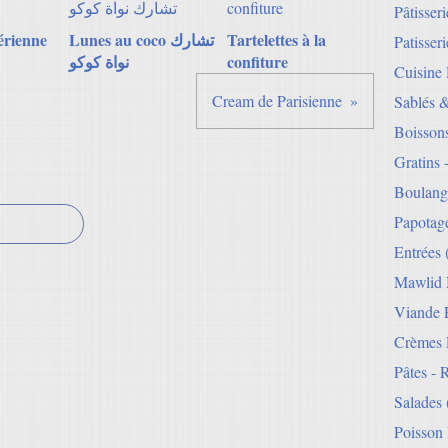
Pâtisser
érienne
Lunes au coco تشارك
Tartelettes à la
Patisseri
نواة كوكو
confiture
Cuisine
Cream de Parisienne
Sablés 
Boisson
Gratins 
Boulang
Papotag
Entrées
Mawlid 
Viande E
Crèmes 
Pâtes - 
Salades
Poisson 