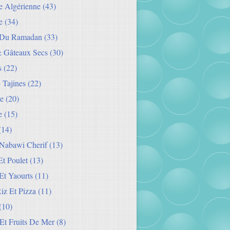
ie Algérienne
(43)
e
(34)
 Du Ramadan
(33)
& Gâteaux Secs
(30)
s
(22)
- Tajines
(22)
e
(20)
e
(15)
(14)
Nabawi Cherif
(13)
t Poulet
(13)
Et Yaourts
(11)
Riz Et Pizza
(11)
(10)
Et Fruits De Mer
(8)