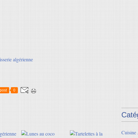
isserie algérienne
post
0
Caté
Cuisine