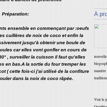
À pr
Préparation:
ients ensemble en commençant par :oeufs
es cuillères de noix de coco et enfin la
essivement jusqu'à obtenir une boule de
oules car elles vont gonfler en cours de
nouvelles
° , surveiller la cuisson il faut qu'elles
blogosph
s en bas.A la sortie du four tremper les
manière 
t ( cette fois-ci j'ai utilisé de la confiture
tradition
 rouler dans la noix de coco râpée.
Voir le 
Overblo