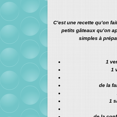
C'est une recette qu'on fa
petits gâteaux qu'on ap
simples à prépa
1 ve
1 
de la f
1 s
de la conf