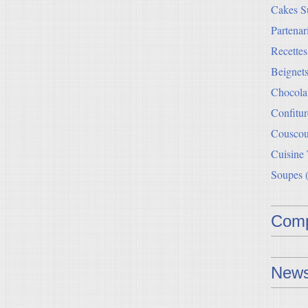
Cakes Su
Partenar
Recette
Beignets
Chocolat
Confitur
Couscou
Cuisine
Soupes
(
Comp
News