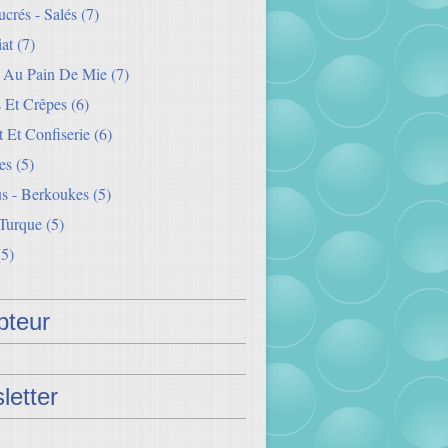
crés - Salés
(7)
iat
(7)
s Au Pain De Mie
(7)
 Et Crêpes
(6)
 Et Confiserie
(6)
es
(5)
s - Berkoukes
(5)
 Turque
(5)
5)
teur
letter