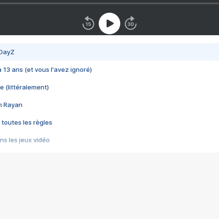
 DayZ
 a 13 ans (et vous l'avez ignoré)
e (littéralement)
im Rayan
 toutes les règles
s les jeux vidéo
us choquant de Rockstar ? - Le scandale BULLY
e plus moche de Steam
du RÊVE tourne au CAUCHEMAR
pendant 8 heures