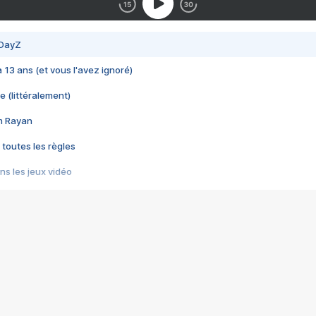
 DayZ
 a 13 ans (et vous l'avez ignoré)
e (littéralement)
im Rayan
 toutes les règles
s les jeux vidéo
us choquant de Rockstar ? - Le scandale BULLY
e plus moche de Steam
du RÊVE tourne au CAUCHEMAR
pendant 8 heures
it… à tort