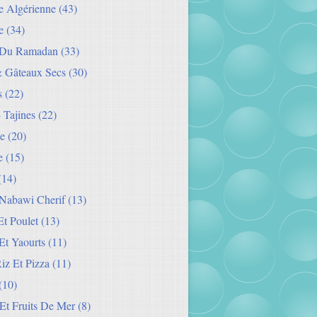
ie Algérienne
(43)
e
(34)
 Du Ramadan
(33)
& Gâteaux Secs
(30)
s
(22)
- Tajines
(22)
e
(20)
e
(15)
(14)
Nabawi Cherif
(13)
t Poulet
(13)
Et Yaourts
(11)
Riz Et Pizza
(11)
(10)
Et Fruits De Mer
(8)