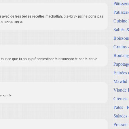
Pâtisser
Patisseri
ns avec de très belles recettes machallah, biz<br /> ps: ne porte pas
Cuisine
> <br /> <br />
Sablés 
Boisson
Gratins 
Boulang
t ce que tu nous présentes!!<br /> bisous<br /> <br /> <br />
Papotag
Entrées
Mawlid 
Viande E
> <br />
Crèmes 
Pâtes - 
Salades
Poisson 