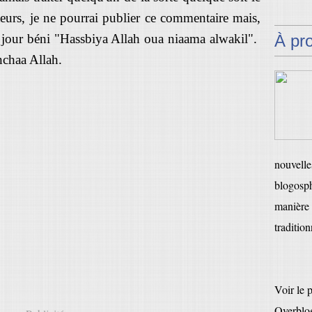
cteurs, je ne pourrai publier ce commentaire mais,
ce jour béni "Hassbiya Allah oua niaama alwakil".
À pr
nchaa Allah.
nouvelles
blogosph
manière 
tradition
Voir le 
Overblo