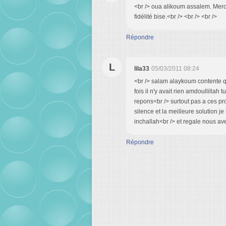
<br /> oua alikoum assalem. Merci
fidélité bise.<br /> <br /> <br />
Répondre
L
lila33
05/03/2011 08:24
<br /> salam alaykoum contente qu
fois il n'y avait rien amdoullillah
repons<br /> surtout pas a ces prop
silence et la meilleure solution je 
inchallah<br /> et regale nous ave
Répondre