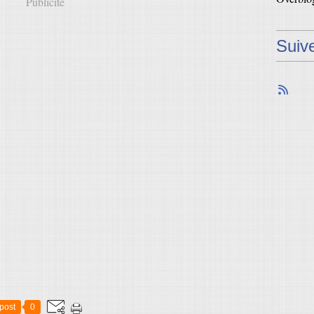
Publicité
Suiv
post
0