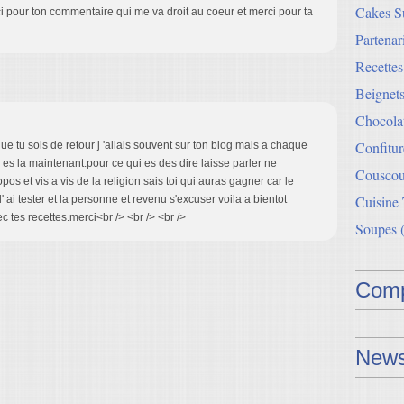
Cakes Su
 pour ton commentaire qui me va droit au coeur et merci pour ta
Partenar
Recette
Beignets
Chocolat
Confitur
e tu sois de retour j 'allais souvent sur ton blog mais a chaque
 tu es la maintenant.pour ce qui es des dire laisse parler ne
Couscou
os et vis a vis de la religion sais toi qui auras gagner car le
Cuisine
l' ai tester et la personne et revenu s'excuser voila a bientot
c tes recettes.merci<br /> <br /> <br />
Soupes
(
Comp
News