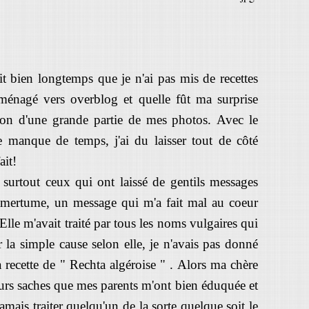
t bien longtemps que je n'ai pas mis de recettes
éménagé vers overblog et quelle fût ma surprise
tion d'une grande partie de mes photos. Avec le
le manque de temps, j'ai du laisser tout de côté
ait!
t surtout ceux qui ont laissé de gentils messages
amertume, un message qui m'a fait mal au coeur
Elle m'avait traité par tous les noms vulgaires qui
ur la simple cause selon elle, je n'avais pas donné
recette de " Rechta algéroise " . Alors ma chère
 jours saches que mes parents m'ont bien éduquée et
ais traiter quelqu'un de la sorte quelque soit le