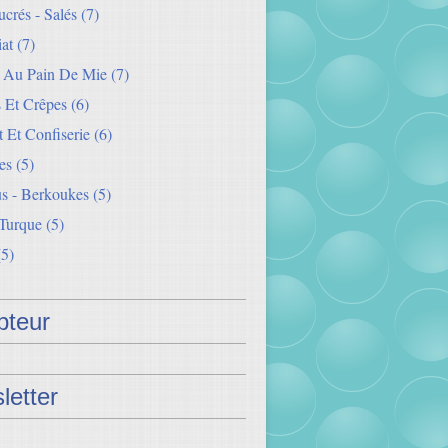
crés - Salés
(7)
iat
(7)
s Au Pain De Mie
(7)
 Et Crêpes
(6)
 Et Confiserie
(6)
es
(5)
s - Berkoukes
(5)
 Turque
(5)
5)
teur
letter