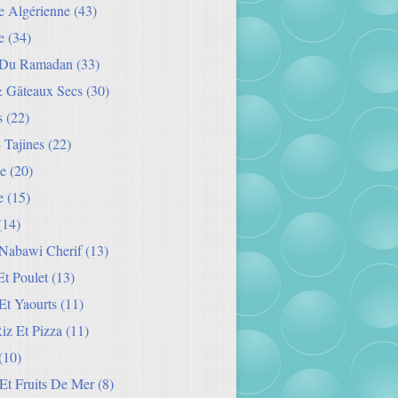
ie Algérienne
(43)
e
(34)
 Du Ramadan
(33)
& Gâteaux Secs
(30)
s
(22)
- Tajines
(22)
e
(20)
e
(15)
(14)
Nabawi Cherif
(13)
t Poulet
(13)
Et Yaourts
(11)
Riz Et Pizza
(11)
(10)
Et Fruits De Mer
(8)