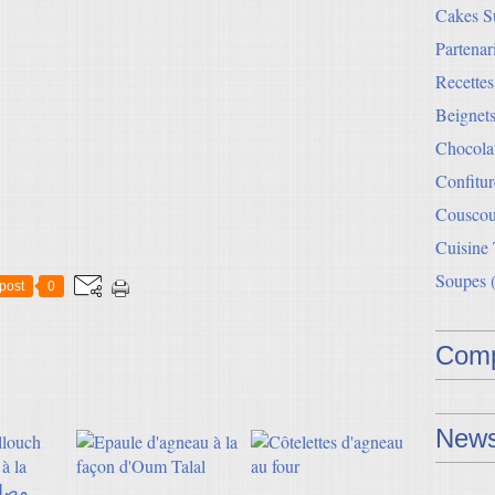
Cakes Su
Partenar
Recette
Beignets
Chocolat
Confitur
Couscou
Cuisine
Soupes
(
post
0
Comp
News