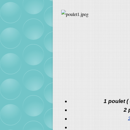
1 poulet (
2 