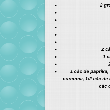
2 gr
2 c
1 c
1 càc de paprika,
curcuma, 1/2 càc de 
càc d