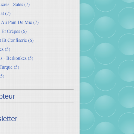
crés - Salés
(7)
iat
(7)
s Au Pain De Mie
(7)
 Et Crêpes
(6)
 Et Confiserie
(6)
es
(5)
s - Berkoukes
(5)
 Turque
(5)
5)
teur
letter