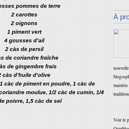
osses pommes de terre
2 carottes
À pr
2 oignons
1 piment vert
4 gousses d'ail
2 càs de persil
às de coriandre fraîche
às de gingembre frais
nouvelles
2 càs d'huile d'olive
blogosph
 1 càc de piment en poudre, 1 càc de
manière 
coriandre moulue, 1/2 càc de cumin, 1/4
tradition
e poivre, 1,5 càc de sel
Voir le 
Overblo