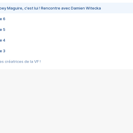
bey Maguire, c'est lui ! Rencontre avec Damien Witecka
e 6
e 5
e 4
e 3
s créatrices de la VF !
e 2
e 1
e Mektoub My Love arrive enfin ! Rencontre avec Shaïn Boumedine et Sal
i : après Toni en famille
elle réalise le bouleversant Dites lui que je l'aime
ais ! Rencontre autour de Vie privée de Rebecca Zlotowski