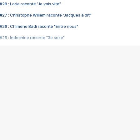
28 : Lorie raconte "Je vais vite"
#27 : Christophe Willem raconte "Jacques a dit"
#26 : Chimène Badi raconte "Entre nous"
#25 : Indochine raconte "3e sexe"
#24 : Zaho raconte "C'est chelou"
#23 : Patrick Bruel raconte "Au café des délices"
#22 : Kyo raconte "Le chemin"
#21 : Nolwenn Leroy raconte "Cassé"
#20 : Patrick Hernandez raconte "Born to be alive"
#19 : Lorie raconte "Près de moi"
#18 : Michael Jones raconte "A nos actes manqués" (avec Jean-Jacque
#17 : Khaled raconte "Aïcha"
#16 : Corneille raconte "Parce qu'on vient de loin"