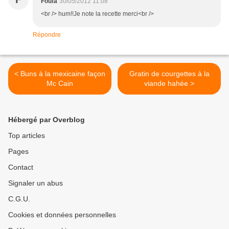
Foufa
30/05/2012 11:08
<br /> hum!!Je note la recette merci<br />
Répondre
< Buns à la mexicaine façon
Gratin de courgettes à la
Mc Cain
viande hahée >
Hébergé par Overblog
Top articles
Pages
Contact
Signaler un abus
C.G.U.
Cookies et données personnelles