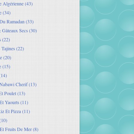
ie Algérienne
(43)
e
(34)
 Du Ramadan
(33)
& Gâteaux Secs
(30)
s
(22)
- Tajines
(22)
e
(20)
e
(15)
(14)
Nabawi Cherif
(13)
t Poulet
(13)
Et Yaourts
(11)
Riz Et Pizza
(11)
(10)
Et Fruits De Mer
(8)