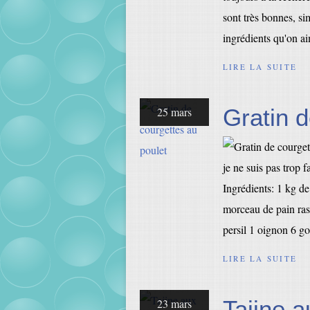
sont très bonnes, sim
ingrédients qu'on ai
LIRE LA SUITE
Gratin d
25 mars
je ne suis pas trop f
Ingrédients: 1 kg de
morceau de pain rass
persil 1 oignon 6 go
LIRE LA SUITE
Tajine aux
23 mars