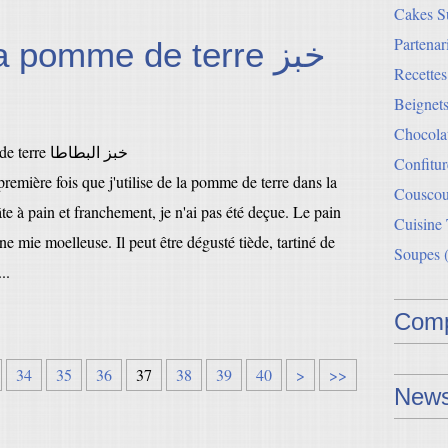
Cakes Su
Partenar
a pomme de terre خبز
Recette
Beignets
Chocolat
Confitur
 première fois que j'utilise de la pomme de terre dans la
Couscou
te à pain et franchement, je n'ai pas été deçue. Le pain
Cuisine
ne mie moelleuse. Il peut être dégusté tiède, tartiné de
Soupes
(
..
Comp
5
6
7
34
35
36
37
38
39
40
>
>>
News
0
0
0