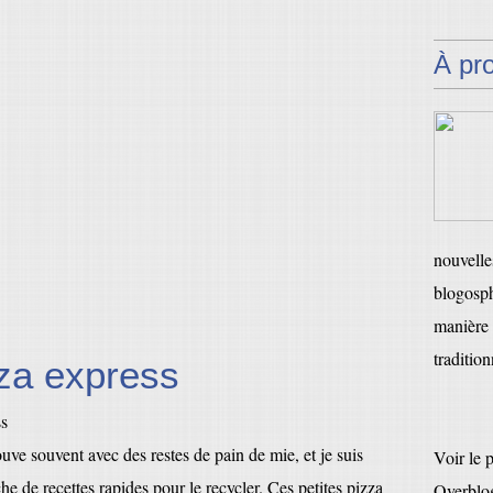
À pr
nouvelles
blogosph
manière 
tradition
zza express
uve souvent avec des restes de pain de mie, et je suis
Voir le 
che de recettes rapides pour le recycler. Ces petites pizza
Overblo