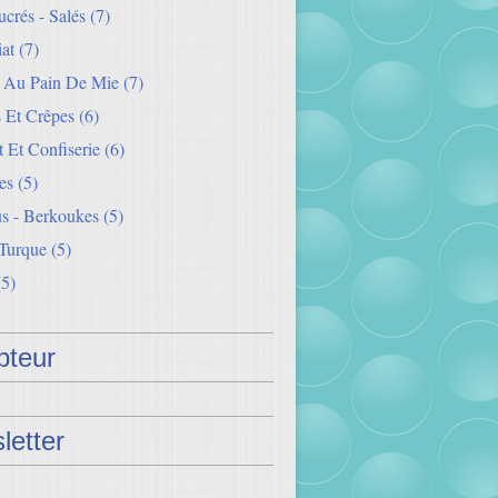
crés - Salés
(7)
iat
(7)
s Au Pain De Mie
(7)
 Et Crêpes
(6)
 Et Confiserie
(6)
es
(5)
s - Berkoukes
(5)
 Turque
(5)
5)
teur
letter