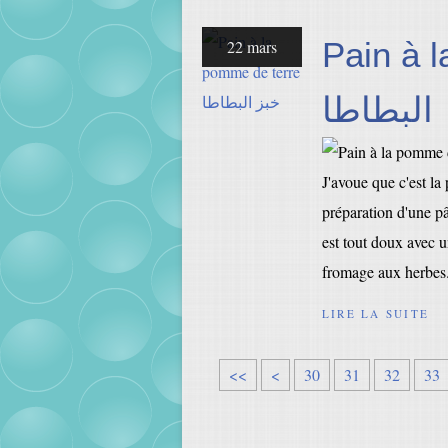
Pain à l
22 mars
البطاطا
J'avoue que c'est la
préparation d'une pâ
est tout doux avec u
fromage aux herbes.
LIRE LA SUITE
1
2
<<
<
30
31
32
33
0
0