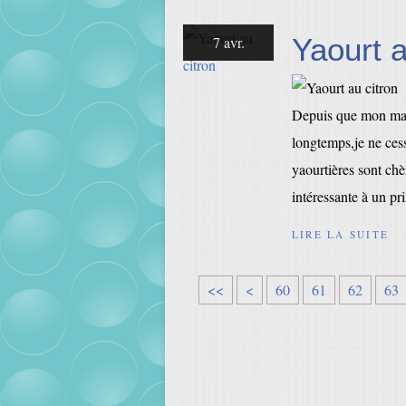
Yaourt a
7 avr.
Depuis que mon mari
longtemps,je ne ces
yaourtières sont chè
intéressante à un pri
LIRE LA SUITE
1
2
3
4
5
<<
<
60
61
62
63
0
0
0
0
0