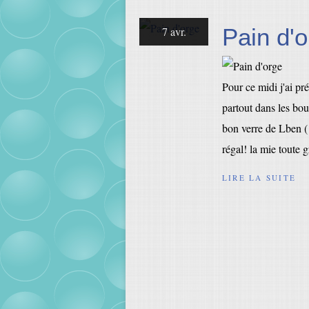
Pain d'
7 avr.
Pour ce midi j'ai pr
partout dans les bou
bon verre de Lben (
régal! la mie toute g
LIRE LA SUITE