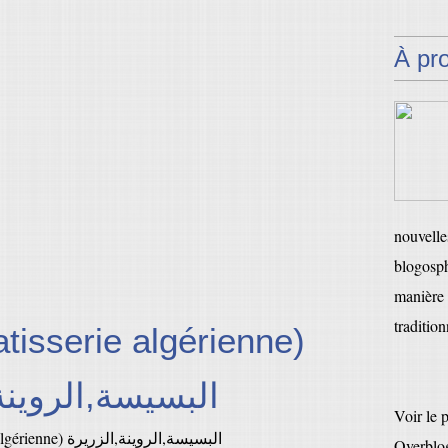
À pr
nouvelles
blogosph
manière 
tradition
atisserie algérienne)
البسيسة,الروينة
Voir le 
Overblo