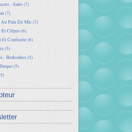
crés - Salés
(7)
iat
(7)
s Au Pain De Mie
(7)
 Et Crêpes
(6)
 Et Confiserie
(6)
es
(5)
s - Berkoukes
(5)
 Turque
(5)
5)
teur
letter