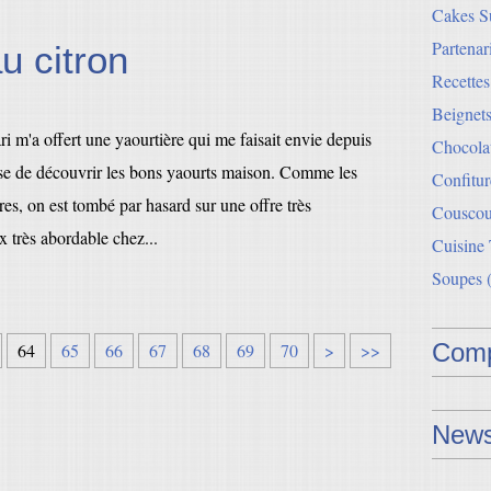
Cakes Su
Partenar
u citron
Recette
Beignets
 m'a offert une yaourtière qui me faisait envie depuis
Chocolat
se de découvrir les bons yaourts maison. Comme les
Confitur
res, on est tombé par hasard sur une offre très
Couscou
x très abordable chez...
Cuisine
Soupes
(
Comp
64
65
66
67
68
69
70
>
>>
News