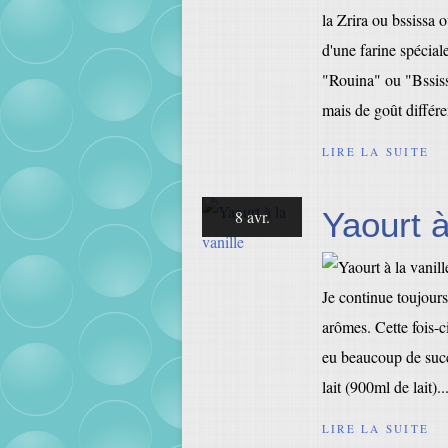
la Zrira ou bssissa o
d'une farine spécial
"Rouina" ou "Bssiss
mais de goût différen
LIRE LA SUITE
Yaourt à
8 avr.
Je continue toujour
arômes. Cette fois-ci
eu beaucoup de succ
lait (900ml de lait)..
LIRE LA SUITE