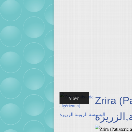
Zrira (P
9 avr.
,الزريرة