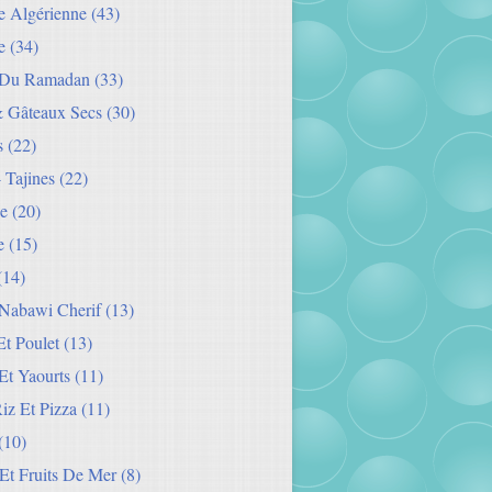
ie Algérienne
(43)
e
(34)
 Du Ramadan
(33)
& Gâteaux Secs
(30)
s
(22)
- Tajines
(22)
e
(20)
e
(15)
(14)
Nabawi Cherif
(13)
t Poulet
(13)
Et Yaourts
(11)
Riz Et Pizza
(11)
(10)
Et Fruits De Mer
(8)