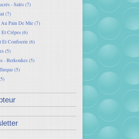
crés - Salés
(7)
iat
(7)
s Au Pain De Mie
(7)
 Et Crêpes
(6)
 Et Confiserie
(6)
es
(5)
s - Berkoukes
(5)
 Turque
(5)
5)
teur
letter