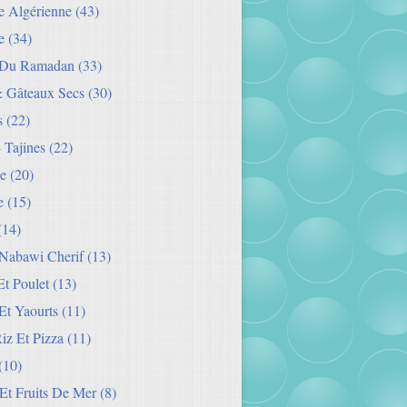
ie Algérienne
(43)
e
(34)
 Du Ramadan
(33)
& Gâteaux Secs
(30)
s
(22)
- Tajines
(22)
e
(20)
e
(15)
(14)
Nabawi Cherif
(13)
t Poulet
(13)
Et Yaourts
(11)
Riz Et Pizza
(11)
(10)
Et Fruits De Mer
(8)