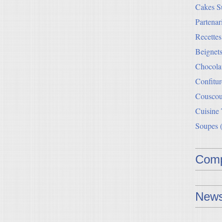
Cakes Su
Partenar
Recette
Beignets
Chocolat
Confitur
Couscou
Cuisine
Soupes
(
Comp
News