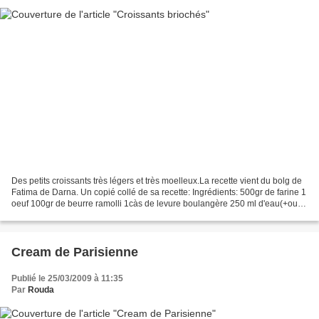
Des petits croissants très légers et très moelleux.La recette vient du bolg de
Fatima de Darna. Un copié collé de sa recette: Ingrédients: 500gr de farine 1
oeuf 100gr de beurre ramolli 1càs de levure boulangère 250 ml d'eau(+ou -
selon la farine) 3càs...
Cream de Parisienne
Publié le 25/03/2009 à 11:35
Par
Rouda