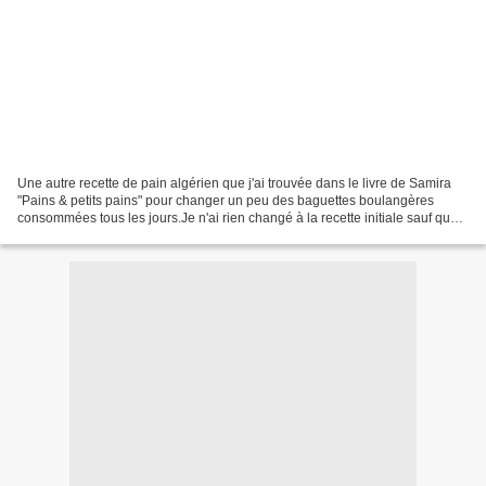
Une autre recette de pain algérien que j'ai trouvée dans le livre de Samira
"Pains & petits pains" pour changer un peu des baguettes boulangères
consommées tous les jours.Je n'ai rien changé à la recette initiale sauf que
j'ai rajouté 1/4 de c à c d'améliorant...