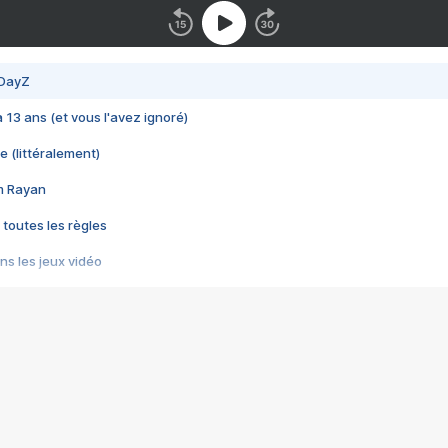
 DayZ
 a 13 ans (et vous l'avez ignoré)
e (littéralement)
im Rayan
 toutes les règles
s les jeux vidéo
us choquant de Rockstar ? - Le scandale BULLY
e plus moche de Steam
du RÊVE tourne au CAUCHEMAR
pendant 8 heures
it… à tort