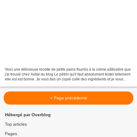
Voici une délicieuse recette de petits pains fourrés à la crème pâtissière que
j'ai trouvé chez Avital du blog Le pétrin qu'il faut absolument tester tellement
elle est est bonne. Je vous fais un copié collé des ingrédients et je vous
invite d'aller faire...
< Page précédente
Hébergé par Overblog
Top articles
Pages