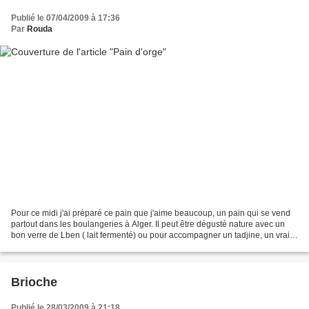
Publié le 07/04/2009 à 17:36
Par
Rouda
Pour ce midi j'ai préparé ce pain que j'aime beaucoup, un pain qui se vend
partout dans les boulangeries à Alger. Il peut être dégusté nature avec un
bon verre de Lben ( lait fermenté) ou pour accompagner un tadjine, un vrai
régal! la mie toute grainée...
Brioche
Publié le 28/03/2009 à 21:18