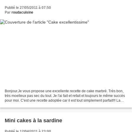
Publié le 27/05/2011 à 07:50
Par
roudacuisine
Bonjour.Je vous propose une excellente recette de cake marbré. Très bon,
très moelleux pas sec du tout. Je l'ai fait et refait et toujours le même succès
pour moi. C'est une recette adoptée car il est tout simplement parfait!!! La
recette me vient de...
Mini cakes à la sardine
Publié le 12/04/2011 à 23:00