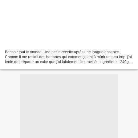
Bonsoir tout le monde. Une petite recette après une longue absence.
Comme il me restait des bananes qui commençaient à mûrir un peu trop, j'ai
tenté de préparer un cake que j'ai totalement improvisé . Ingrédients: 240g
de farine 150g de sucre roux 3 bananes...