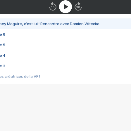
bey Maguire, c'est lui ! Rencontre avec Damien Witecka
e 6
e 5
e 4
e 3
s créatrices de la VF !
e 2
e 1
e Mektoub My Love arrive enfin ! Rencontre avec Shaïn Boumedine et Sal
i : après Toni en famille
elle réalise le bouleversant Dites lui que je l'aime