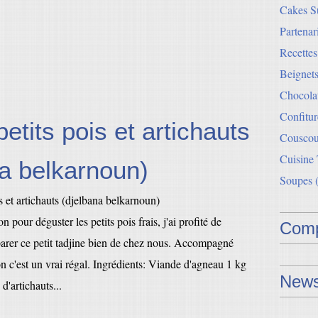
Cakes Su
Partenar
Recette
Beignets
Chocolat
Confitur
petits pois et artichauts
Couscou
Cuisine
na belkarnoun)
Soupes
(
 pour déguster les petits pois frais, j'ai profité de
Comp
parer ce petit tadjine bien de chez nous. Accompagné
n c'est un vrai régal. Ingrédients: Viande d'agneau 1 kg
News
 d'artichauts...