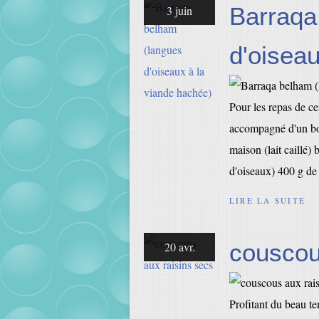
Barraqa
3 juin
d'oisea
Pour les repas de ces
accompagné d'un bo
maison (lait caillé) 
d'oiseaux) 400 g de
LIRE LA SUITE
couscou
20 avr.
Profitant du beau tem