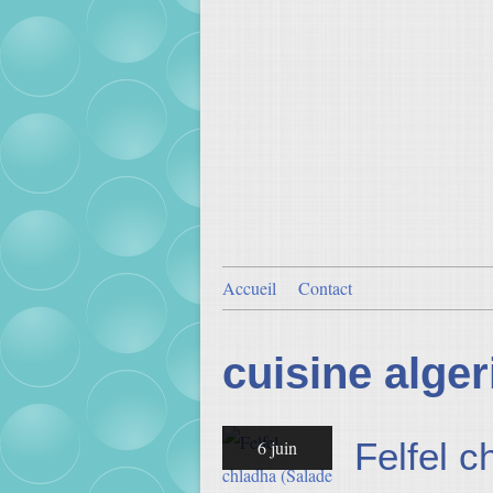
Accueil
Contact
cuisine alge
Felfel c
6 juin