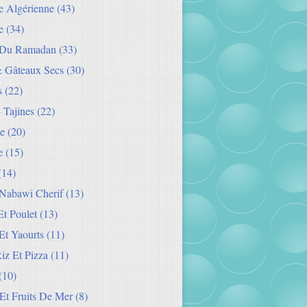
ie Algérienne
(43)
e
(34)
 Du Ramadan
(33)
& Gâteaux Secs
(30)
s
(22)
- Tajines
(22)
e
(20)
e
(15)
(14)
Nabawi Cherif
(13)
t Poulet
(13)
Et Yaourts
(11)
Riz Et Pizza
(11)
(10)
Et Fruits De Mer
(8)