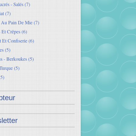
crés - Salés
(7)
iat
(7)
s Au Pain De Mie
(7)
 Et Crêpes
(6)
 Et Confiserie
(6)
es
(5)
s - Berkoukes
(5)
 Turque
(5)
5)
teur
letter