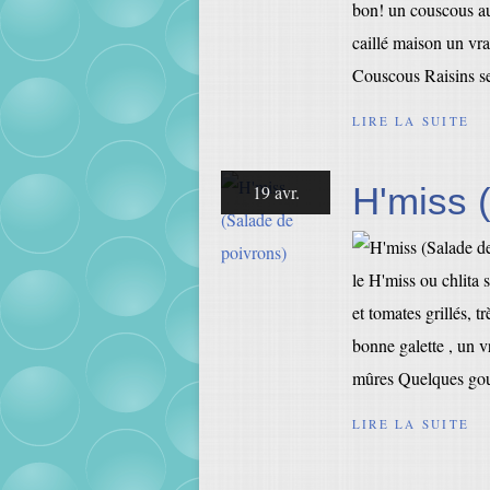
bon! un couscous au
caillé maison un vrai
Couscous Raisins se
LIRE LA SUITE
H'miss 
19 avr.
le H'miss ou chlita 
et tomates grillés,
bonne galette , un v
mûres Quelques gous
LIRE LA SUITE