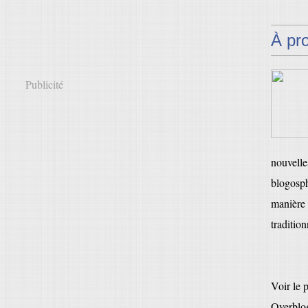
À pr
Publicité
nouvelles
blogosph
manière 
tradition
Voir le 
Overblo