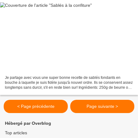
Je partage avec vous une super bonne recette de sablés fondants en
bouche à laquelle je suis fidèle jusqu'à nouvel ordre. Ils se conservent assez
longtemps sans durcir, s'il en reste bien sur! Ingrédients: 250g de beurre ou
de margarine 1/2 verre de sucre...
< Page précédente
Page suivante >
Hébergé par Overblog
Top articles