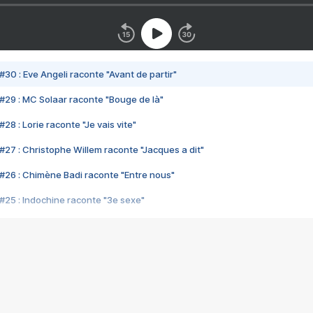
#30 : Eve Angeli raconte "Avant de partir"
#29 : MC Solaar raconte "Bouge de là"
28 : Lorie raconte "Je vais vite"
#27 : Christophe Willem raconte "Jacques a dit"
#26 : Chimène Badi raconte "Entre nous"
#25 : Indochine raconte "3e sexe"
#24 : Zaho raconte "C'est chelou"
#23 : Patrick Bruel raconte "Au café des délices"
#22 : Kyo raconte "Le chemin"
#21 : Nolwenn Leroy raconte "Cassé"